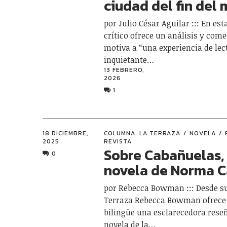
ciudad del fin del
por Julio César Aguilar ::: En est
crítico ofrece un análisis y com
motiva a “una experiencia de lec
inquietante…
13 FEBRERO,
2026
1
18 DICIEMBRE,
COLUMNA: LA TERRAZA
NOVELA
2025
REVISTA
Sobre Cabañuelas,
0
novela de Norma 
por Rebecca Bowman ::: Desde s
Terraza Rebecca Bowman ofrece 
bilingüe una esclarecedora rese
novela de la…