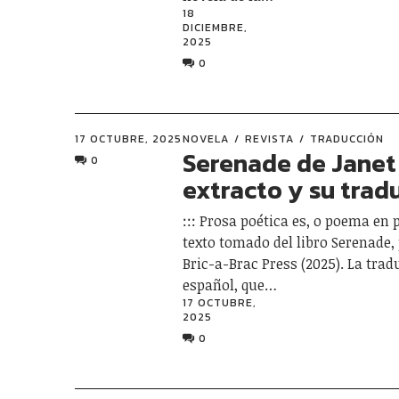
18
DICIEMBRE,
2025
0
17 OCTUBRE, 2025
NOVELA
REVISTA
TRADUCCIÓN
Serenade de Janet 
0
extracto y su trad
::: Prosa poética es, o poema en 
texto tomado del libro Serenade,
Bric-a-Brac Press (2025). La trad
español, que…
17 OCTUBRE,
2025
0