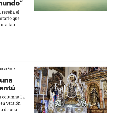
 mundo”
a reseña el
entario que
tura tan
RESEÑA
 una
Cantú
u columna La
en versión
ña de una