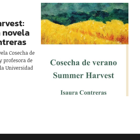
rvest:
a novela
ntreras
vela Cosecha de
y profesora de
la Universidad