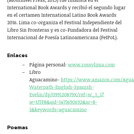
(Mouthfeel Press, 2015) fue finalista en el
International Book Awards y recibió el segundo lugar
en el certamen International Latino Book Awards
2016. Lima co-organiza el Festival Independiente del
Libro Sin Fronteras y es co-Fundadora del Festival
Internacional de Poesía Latinoamericana (FeIPoL).
Enlaces
Página personal:
www.rossylima.com
Libro
Aguacamino-
https://www.amazon.com/Agua
Waterpath-English-Spanish-
Evelin/dp/099120879X/ref=sr_1_1?
ie=UTF8&qid=1473690692&sr=8-
1&keywords=aguacamino
Poemas