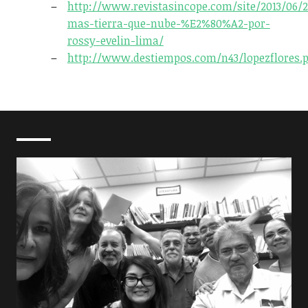
http://www.revistasincope.com/site/2013/06/
mas-tierra-que-nube-%E2%80%A2-por-
rossy-evelin-lima/
http://www.destiempos.com/n43/lopezflores.p