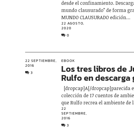
desde el confinamiento. Descarga
mundo clausurado” de forma gra
MUNDO CLAUSURADO edición…
22 AGOSTO,
2020
0
22 SEPTIEMBRE,
EBOOK
Los tres libros de 
2016
3
Rulfo en descarga 
[dropcap]A[/dropcap]parecida en
colección de 17 cuentos de ambie
que Rulfo recrea el ambiente de 
22
SEPTIEMBRE,
2016
3