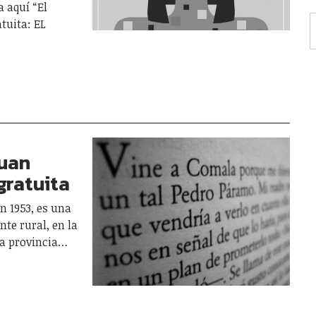
 aquí “El
tuita: EL
Juan
gratuita
 1953, es una
nte rural, en la
la provincia…