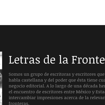
Letras de la Front
Somos un grupo de escritoras y escritores que 
habla castellana y del poder que ésta tiene c
negocio editorial. A lo largo de una década 
el encuentro de escritores entre México y Est
intercambiar impresiones acerca de la releva
fronteras.