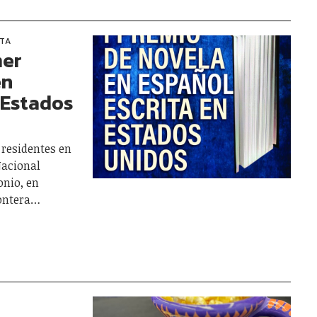
STA
mer
en
 Estados
 residentes en
Nacional
nio, en
rontera…