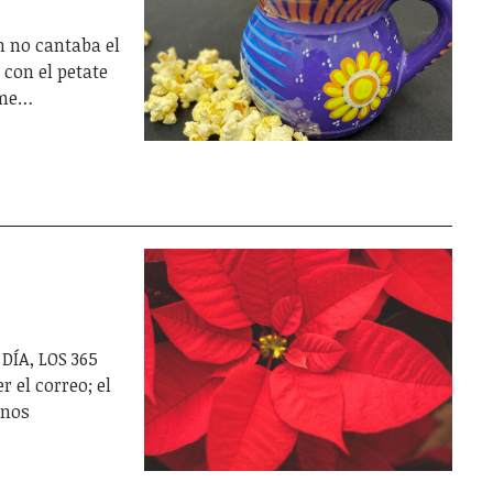
n no cantaba el
 con el petate
 me…
DÍA, LOS 365
 el correo; el
anos