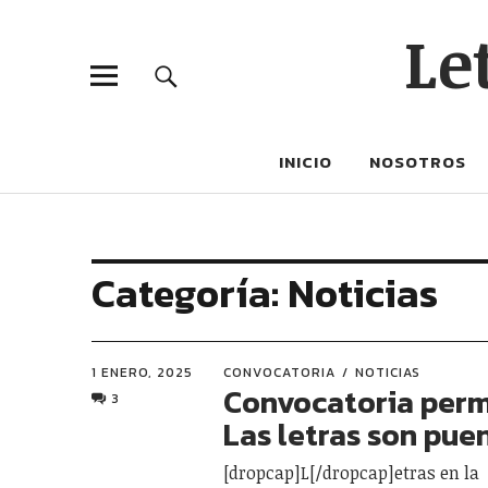
Le
INICIO
NOSOTROS
Categoría:
Noticias
1 ENERO, 2025
CONVOCATORIA
NOTICIAS
Convocatoria per
3
Las letras son pue
[dropcap]L[/dropcap]etras en la