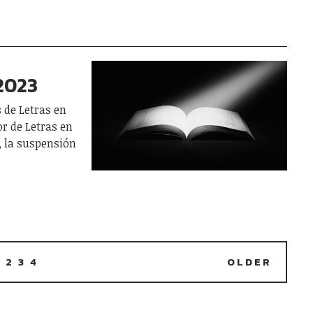
2023
 de Letras en
or de Letras en
, la suspensión
1
2
3
4
OLDER