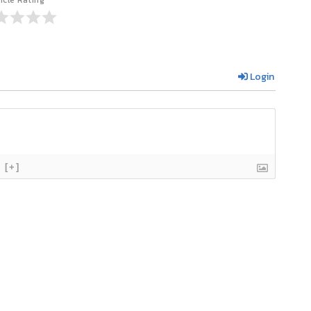
icle Rating
Login
[+]