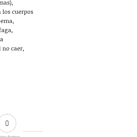
mas),
n los cuerpos
poema,
faga,
ea
l no caer,
0