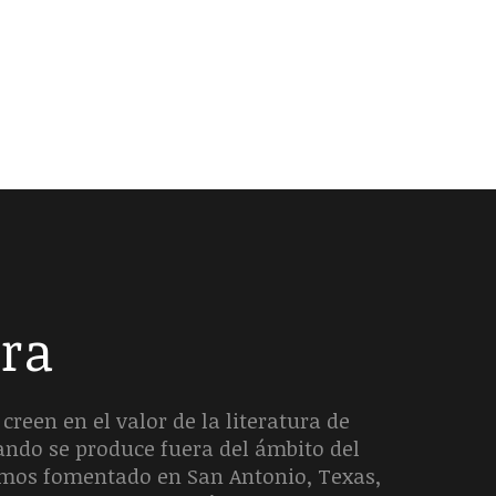
era
creen en el valor de la literatura de
uando se produce fuera del ámbito del
hemos fomentado en San Antonio, Texas,