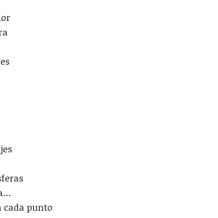
dor
ra
ves
jes
sferas
ía…
n cada punto