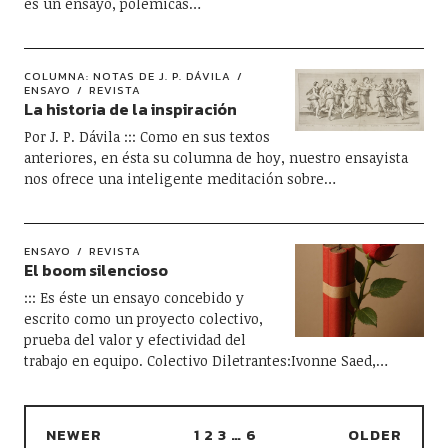
es un ensayo, polémicas…
COLUMNA: NOTAS DE J. P. DÁVILA
ENSAYO
REVISTA
La historia de la inspiración
Por J. P. Dávila ::: Como en sus textos
anteriores, en ésta su columna de hoy, nuestro ensayista
nos ofrece una inteligente meditación sobre…
ENSAYO
REVISTA
El boom silencioso
::: Es éste un ensayo concebido y
escrito como un proyecto colectivo,
prueba del valor y efectividad del
trabajo en equipo. Colectivo Diletrantes:Ivonne Saed,…
NEWER
1
2
3
…
6
OLDER