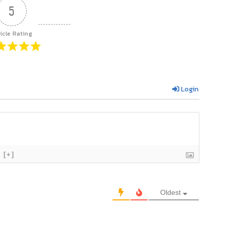
5
icle Rating
Login
[+]
Oldest