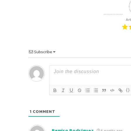
Art
Subscribe
{}
1
COMMENT
Ramiro Rodríguez
6 months ago