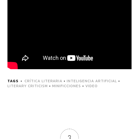
TAGS
CRÍTICA LITERARIA
•
INTELIGENCIA ARTIFICIAL
•
LITERARY CRITICISM
•
MINIFICCIONES
•
VIDEO
3