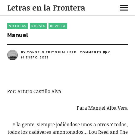
Letras en la Frontera
NOTICIAS
POESÍA
REVISTA
Manuel
BY CONSEJO EDITORIAL LELF
COMMENTS
0
14 ENERO, 2025
Por: Arturo Castillo Alva
Para Manuel Alba Vera
Y la gente, siempre jodiéndose unos a otros Y todos,
todos los cadáveres amontonados… Lou Reed and The