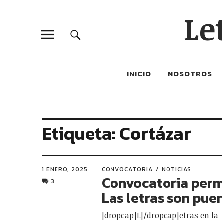
Le
INICIO
NOSOTROS
Etiqueta:
Cortázar
1 ENERO, 2025
CONVOCATORIA
NOTICIAS
Convocatoria per
3
Las letras son pue
[dropcap]L[/dropcap]etras en la